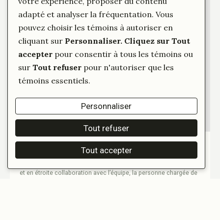
votre expérience, proposer du contenu
adapté et analyser la fréquentation. Vous
pouvez choisir les témoins à autoriser en
cliquant sur
Personnaliser
. Cliquez sur
Tout
accepter
pour consentir à tous les témoins ou
sur
Tout refuser
pour n'autoriser que les
témoins essentiels.
Personnaliser
Tout refuser
Offre d’emploi : Ouvrier.ère en aménagement
Tout accepter
paysager et entretien des terrains
Descriptif : Sous l’autorité de la direction générale et artistique,
et en étroite collaboration avec l’équipe, la personne chargée de
l’entretien et du développement du parc jouera un rôle central
dans l’entretien, la préservation et l’aménagement des espaces
extérieurs, tout en participant à l’évolution du parc et à la mise en
place de projets tels…