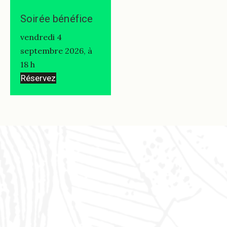
Soirée bénéfice
vendredi 4
septembre 2026, à
18 h
Réservez