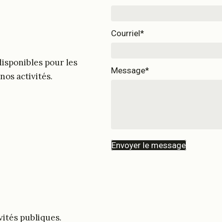
Courriel
isponibles pour les
Message
os activités.
Envoyer le message
vités publiques.