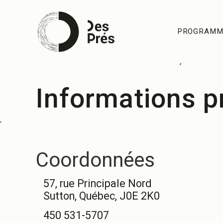
PROGRAMM
Informations p
Coordonnées
57, rue Principale Nord
Sutton, Québec, J0E 2K0
57, rue Principale Nord Sutton (Québec)
450 531-5707
450 531-5707