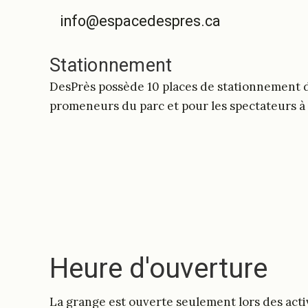
info@espacedespres.ca
info@espacedespres.ca
DesPrés sur Facebook
DesPrés sur Facebook
DesPrés sur YouTube
Stationnement
DesPrès possède 10 places de stationnement d
promeneurs du parc et pour les spectateurs à n
Heure d'ouverture
La grange est ouverte seulement lors des acti