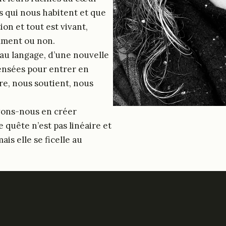
s qui nous habitent et que
on et tout est vivant,
emment ou non.
au langage, d’une nouvelle
ensées pour entrer en
ure, nous soutient, nous
evons-nous en créer
e quête n’est pas linéaire et
mais elle se ficelle au