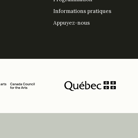
Informations pratiques
Appuyez-nous
DesPrés sur Facebook
DesPrés sur YouTube
Instagram
LinkedIn Espace De