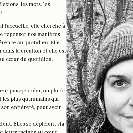
flexions, les mots, les
t.
i l’accueille, elle cherche à
 de repenser nos manières
érence au quotidien. Elle
 dans la création et elle est
u’au cœur du quotidien.
t puis-je créer, ou plutôt
t les plus qu’humains qui
son entièreté, peut avoir
ent. Elles se déploient via
nt leurs racines au cœur