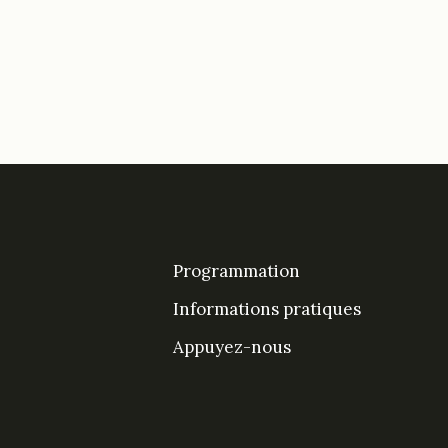
Programmation
Informations pratiques
Appuyez-nous
DesPrés sur Facebook
DesPrés sur YouTube
Instagram
LinkedIn Espace De